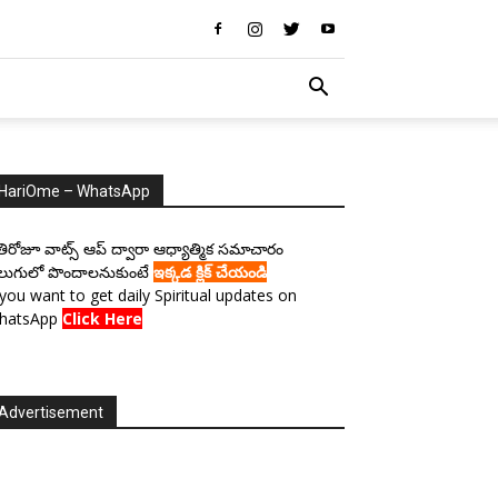
HariOme – WhatsApp
రతిరోజూ వాట్స్ ఆప్ ద్వారా ఆధ్యాత్మిక సమాచారం
లుగులో పొందాలనుకుంటే
ఇక్కడ క్లిక్ చేయండి
 you want to get daily Spiritual updates on
hatsApp
Click Here
Advertisement