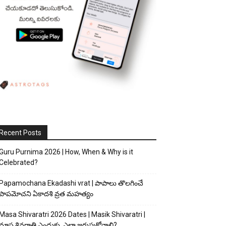
Recent Posts
Guru Purnima 2026 | How, When & Why is it
Celebrated?
Papamochana Ekadashi vrat | పాపాలు తొలగించే
పాపమోచని ఏకాదశి వ్రత మహత్యం
Masa Shivaratri 2026 Dates | Masik Shivaratri |
మాస శివరాత్రి ఎందుకు, ఎలా జరుపుకోవాలి?