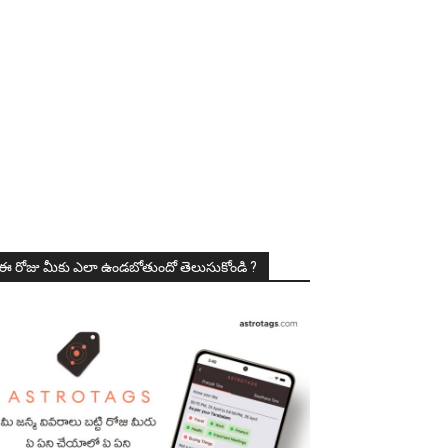
ఈ రోజు మీకు ఎలా ఉండబోతుందో తెలుసుకోండి ?