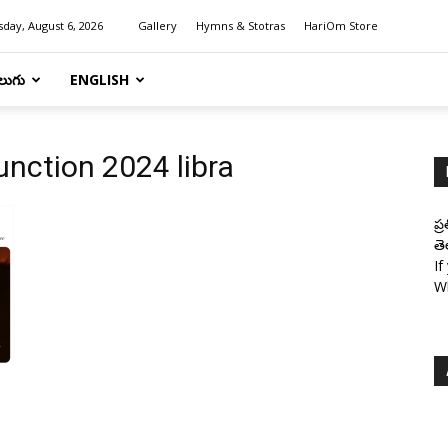
day, August 6, 2026
Gallery
Hymns & Stotras
HariOm Store
లుగు
ENGLISH
unction 2024 libra
ప్
తె
If
W