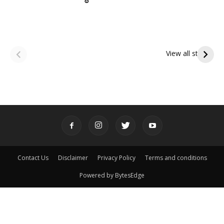
ఆషాఢ అమావాస్య:
ఆషాఢ పౌర్ణమి 2026:
పితృదేవతల ఆశీర్వాదం
ఇంద్రకీలాద్రి గిరి ప్రదక్షిణ
View all stories
పొందే పవిత్ర రోజు
Contact Us
Disclaimer
Privacy Policy
Terms and conditions
Powered by BytesEdge