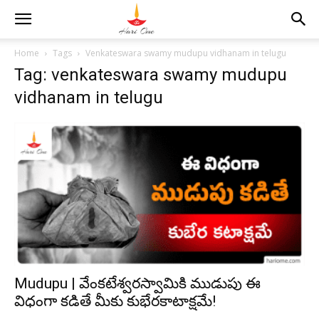
Home
Tags
Venkateswara swamy mudupu vidhanam in telugu
Tag: venkateswara swamy mudupu
vidhanam in telugu
Mudupu | వేంకటేశ్వరస్వామికి ముడుపు ఈ
విధంగా కడితే మీకు కుభేరకాటాక్షమే!