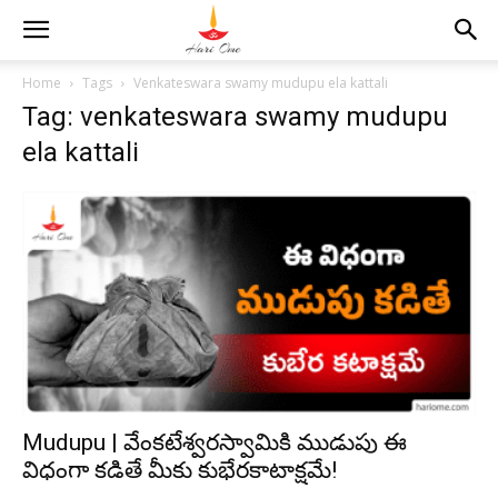
Home
Tags
Venkateswara swamy mudupu ela kattali
Tag: venkateswara swamy mudupu
ela kattali
Mudupu | వేంకటేశ్వరస్వామికి ముడుపు ఈ
విధంగా కడితే మీకు కుభేరకాటాక్షమే!