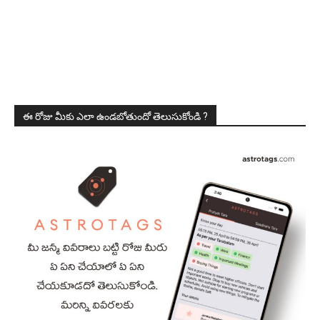
ఈ రోజు మీకు ఎలా ఉండబోతుందో తెలుసుకోండి ?