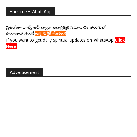
HariOme – WhatsApp
ప్రతిరోజూ వాట్స్ ఆప్ ద్వారా ఆధ్యాత్మిక సమాచారం తెలుగులో
పొందాలనుకుంటే
ఇక్కడ క్లిక్ చేయండి
If you want to get daily Spiritual updates on WhatsApp
Click
Here
Advertisement