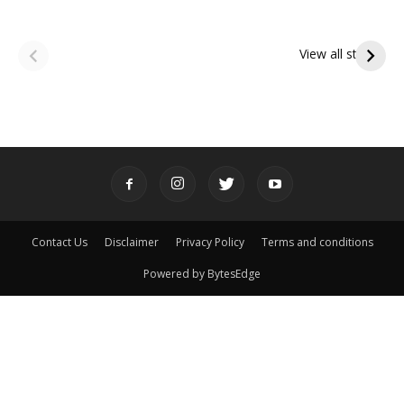
ఆషాఢ అమావాస్య:
ఆషాఢ పౌర్ణమి 2026:
పితృదేవతల ఆశీర్వాదం
ఇంద్రకీలాద్రి గిరి ప్రదక్షిణ
View all stories
పొందే పవిత్ర రోజు
Contact Us
Disclaimer
Privacy Policy
Terms and conditions
Powered by BytesEdge