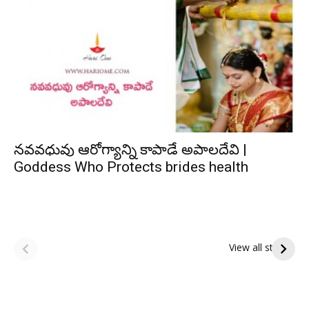
నవవధువు ఆరోగ్యాన్ని కాపాడే అపాలదేవి |
Goddess Who Protects brides health
ఆషాఢ అమావాస్య:
ఆషాఢ పౌర్ణమి 2026:
పితృదేవతల ఆశీర్వాదం
ఇంద్రకీలాద్రి గిరి ప్రదక్షిణ
View all stories
పొందే పవిత్ర రోజు