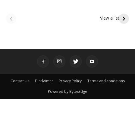
ఆషాఢ అమావాస్య:
ఆషాఢ పౌర్ణమి 2026:
పితృదేవతల ఆశీర్వాదం
ఇంద్రకీలాద్రి గిరి ప్రదక్షిణ
View all stories
పొందే పవిత్ర రోజు
Contact Us
Disclaimer
Privacy Policy
Terms and conditions
Powered by BytesEdge