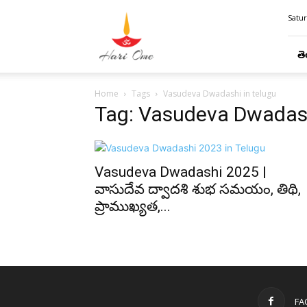
Hari
Satur
Ome
తె
Home
Tags
Vasudeva Dwadashi in telugu
Tag: Vasudeva Dwadash
Vasudeva Dwadashi 2025 |
వాసుదేవ ద్వాదశి శుభ సమయం, తిథి,
ప్రాముఖ్యత,...
FA