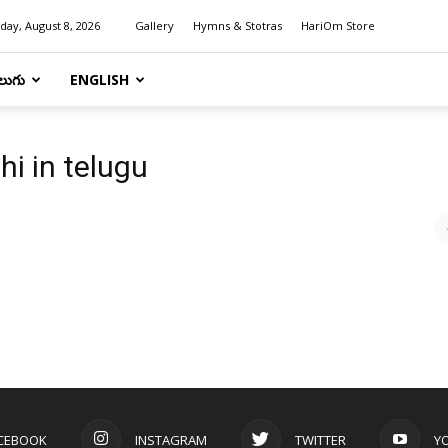
day, August 8, 2026
Gallery
Hymns & Stotras
HariOm Store
లుగు
ENGLISH
i in telugu
CEBOOK
INSTAGRAM
TWITTER
Y