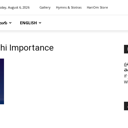
day, August 6, 2026
Gallery
Hymns & Stotras
HariOm Store
లుగు
ENGLISH
hi Importance
ప్
తె
If
W