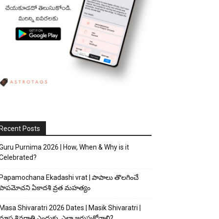
Recent Posts
Guru Purnima 2026 | How, When & Why is it
Celebrated?
Papamochana Ekadashi vrat | పాపాలు తొలగించే
పాపమోచని ఏకాదశి వ్రత మహత్యం
Masa Shivaratri 2026 Dates | Masik Shivaratri |
మాస శివరాత్రి ఎందుకు, ఎలా జరుపుకోవాలి?