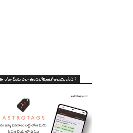
ఈ రోజు మీకు ఎలా ఉండబోతుందో తెలుసుకోండి ?