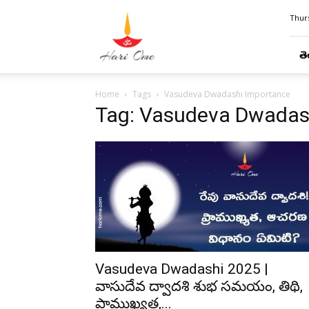
Hari
Thurs
Ome
తె
Home
Tags
Vasudeva Dwadashi Importance
Tag: Vasudeva Dwadas
Vasudeva Dwadashi 2025 |
వాసుదేవ ద్వాదశి శుభ సమయం, తిథి,
ప్రాముఖ్యత,...