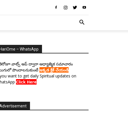
HariOme – WhatsApp
రతిరోజూ వాట్స్ ఆప్ ద్వారా ఆధ్యాత్మిక సమాచారం
లుగులో పొందాలనుకుంటే
ఇక్కడ క్లిక్ చేయండి
 you want to get daily Spiritual updates on
hatsApp
Click Here
Advertisement