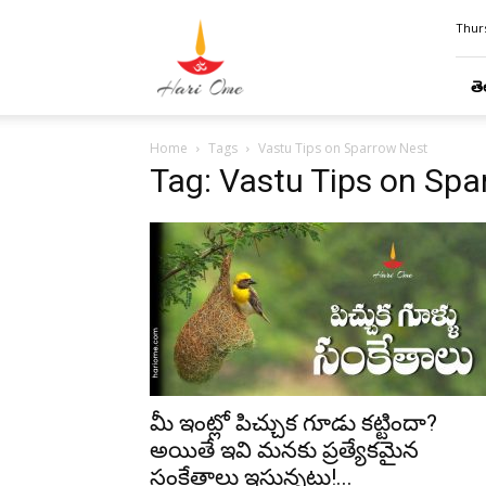
Hari
Thurs
Ome
తె
Home
Tags
Vastu Tips on Sparrow Nest
Tag: Vastu Tips on Spa
మీ ఇంట్లో పిచ్చుక గూడు కట్టిందా?
అయితే ఇవి మనకు ప్రత్యేకమైన
సంకేతాలు ఇస్తున్నట్టు!...