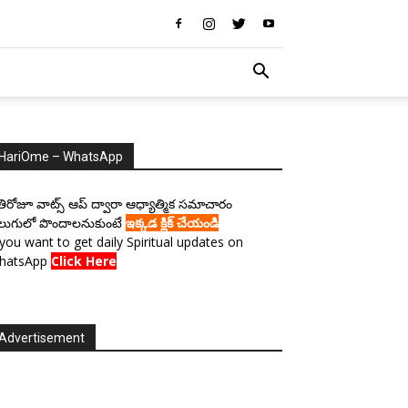
HariOme – WhatsApp
రతిరోజూ వాట్స్ ఆప్ ద్వారా ఆధ్యాత్మిక సమాచారం
లుగులో పొందాలనుకుంటే
ఇక్కడ క్లిక్ చేయండి
 you want to get daily Spiritual updates on
hatsApp
Click Here
Advertisement