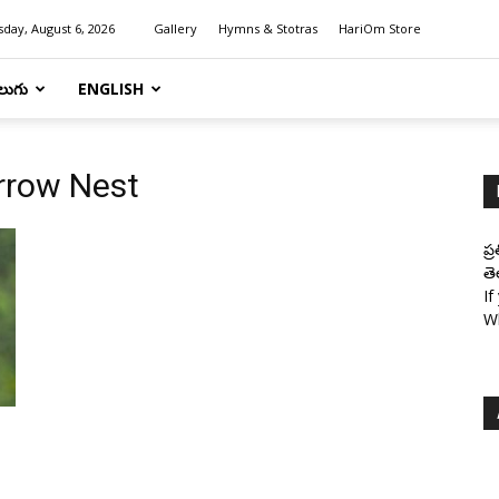
day, August 6, 2026
Gallery
Hymns & Stotras
HariOm Store
లుగు
ENGLISH
rrow Nest
ప్
తె
If
W