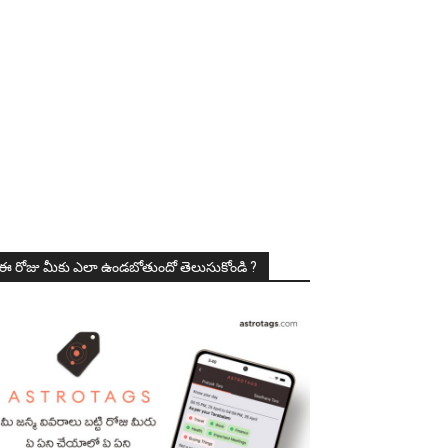
ఈ రోజు మీకు ఎలా ఉండబోతుందో తెలుసుకోండి ?