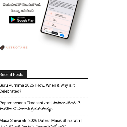
Recent Posts
Guru Purnima 2026 | How, When & Why is it
Celebrated?
Papamochana Ekadashi vrat | పాపాలు తొలగించే
పాపమోచని ఏకాదశి వ్రత మహత్యం
Masa Shivaratri 2026 Dates | Masik Shivaratri |
మాస శివరాత్రి ఎందుకు, ఎలా జరుపుకోవాలి?