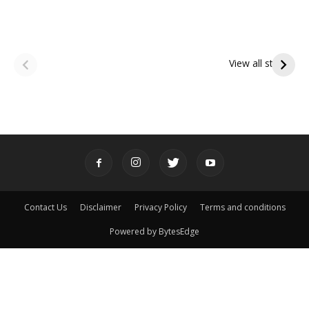
ఆషాఢ అమావాస్య:
ఆషాఢ పౌర్ణమి 2026:
పితృదేవతల ఆశీర్వాదం
ఇంద్రకీలాద్రి గిరి ప్రదక్షిణ
View all stories
పొందే పవిత్ర రోజు
Contact Us
Disclaimer
Privacy Policy
Terms and conditions
Powered by BytesEdge