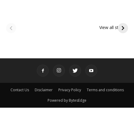
ఆషాఢ అమావాస్య:
ఆషాఢ పౌర్ణమి 2026:
పితృదేవతల ఆశీర్వాదం
ఇంద్రకీలాద్రి గిరి ప్రదక్షిణ
View all stories
పొందే పవిత్ర రోజు
Contact Us
Disclaimer
Privacy Policy
Terms and conditions
Powered by BytesEdge