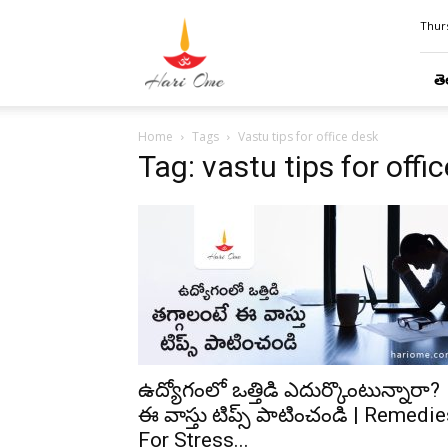
Hari
Thurs
Ome
తె
Home
Tags
Vastu tips for office desk
Tag: vastu tips for offi
ఉద్యోగంలో ఒత్తిడి ఎదుర్కొంటున్నారా?
ఈ వాస్తు టిప్స్ పాటించండి | Remedi
For Stress...