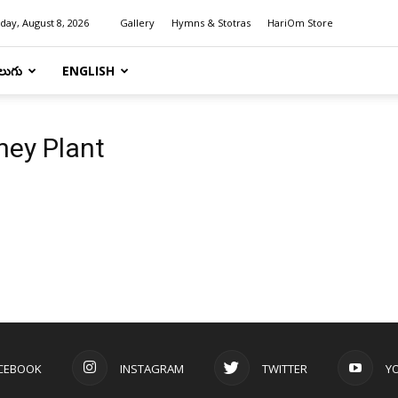
day, August 8, 2026
Gallery
Hymns & Stotras
HariOm Store
లుగు
ENGLISH
ney Plant
CEBOOK
INSTAGRAM
TWITTER
Y