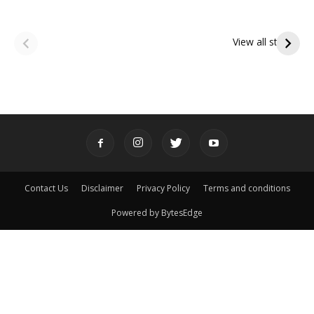
ఆషాఢ అమావాస్య:
ఆషాఢ పౌర్ణమి 2026:
పితృదేవతల ఆశీర్వాదం
ఇంద్రకీలాద్రి గిరి ప్రదక్షిణ
View all stories
పొందే పవిత్ర రోజు
Contact Us
Disclaimer
Privacy Policy
Terms and conditions
Powered by BytesEdge