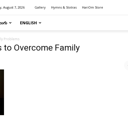
y, August 7, 2026
Gallery
Hymns & Stotras
HariOm Store
లుగు
ENGLISH
ily Problems
s to Overcome Family