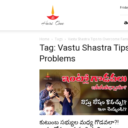
Hari
Frida
Ome
తె
Home
Tags
Vastu Shastra Tips to Overcome Fam
Tag: Vastu Shastra Tip
Problems
కుటుంబ సభ్యుల మధ్య గొడవలా?!