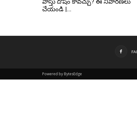
వాస్తు దోషం కావచ్చు? ఈ నివారణలు
చేయండి |...
FA
Powered by BytesEdge