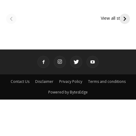
ఆషాఢ అమావాస్య:
ఆషాఢ పౌర్ణమి 2026:
పితృదేవతల ఆశీర్వాదం
ఇంద్రకీలాద్రి గిరి ప్రదక్షిణ
View all stories
పొందే పవిత్ర రోజు
Contact Us
Disclaimer
Privacy Policy
Terms and conditions
Powered by BytesEdge