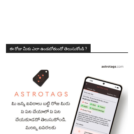
ఈ రోజు మీకు ఎలా ఉండబోతుందో తెలుసుకోండి ?