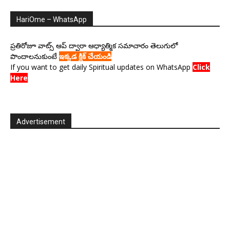
HariOme – WhatsApp
ప్రతిరోజూ వాట్స్ ఆప్ ద్వారా ఆధ్యాత్మిక సమాచారం తెలుగులో
పొందాలనుకుంటే
ఇక్కడ క్లిక్ చేయండి
If you want to get daily Spiritual updates on WhatsApp
Click
Here
Advertisement