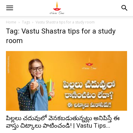
Home
Tags
Vastu Shastra tips for a study room
Tag: Vastu Shastra tips for a study
room
పిల్లలు చదువులో వెనకబడుతున్నట్లు అనిపిస్తే ఈ
వాస్తు చిట్కాలు పాటించండి! | Vastu Tips...