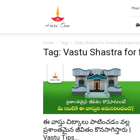
Hari
Thurs
Ome
తె
Home
Tags
Vastu Shastra for financial prosperity
Tag: Vastu Shastra for 
ఈ వాస్తు చిట్కాలు పాటించడం వల్ల
ప్రశాంతమైన జీవితం కొనసాగిస్తారు |
Vastu Tips...