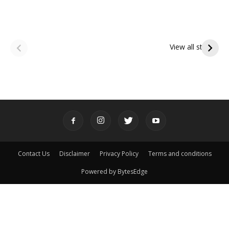
ఆషాఢ అమావాస్య:
ఆషాఢ పౌర్ణమి 2026:
పితృదేవతల ఆశీర్వాదం
ఇంద్రకీలాద్రి గిరి ప్రదక్షిణ
View all stories
పొందే పవిత్ర రోజు
Contact Us
Disclaimer
Privacy Policy
Terms and conditions
Powered by BytesEdge