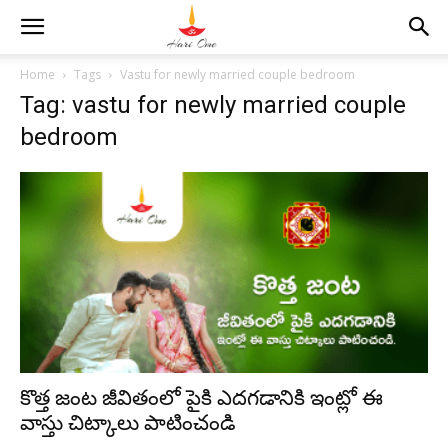
Home
Tags
Vastu for newly married couple bedroom
Tag: vastu for newly married couple
bedroom
కొత్త జంట జీవితంలో పైకి ఎదగడానికి ఇంట్లో ఈ
వాస్తు చిట్కాలు పాటించండి