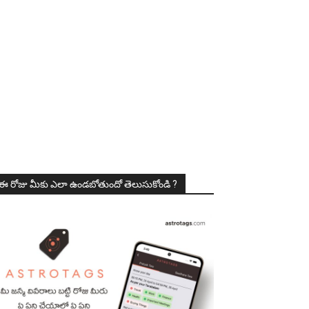
ఈ రోజు మీకు ఎలా ఉండబోతుందో తెలుసుకోండి ?