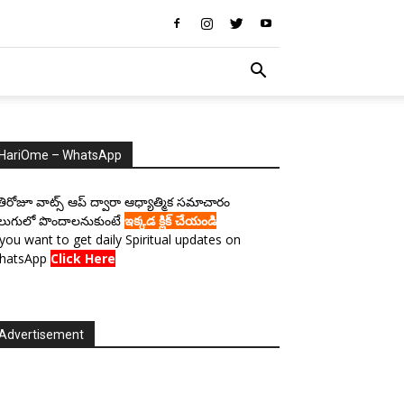
HariOme – WhatsApp
రతిరోజూ వాట్స్ ఆప్ ద్వారా ఆధ్యాత్మిక సమాచారం
లుగులో పొందాలనుకుంటే
ఇక్కడ క్లిక్ చేయండి
 you want to get daily Spiritual updates on
hatsApp
Click Here
Advertisement