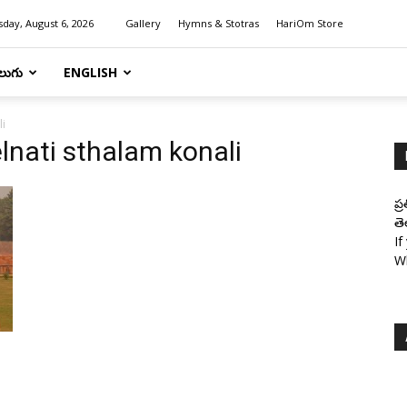
day, August 6, 2026
Gallery
Hymns & Stotras
HariOm Store
లుగు
ENGLISH
li
lnati sthalam konali
ప్
తె
If
W