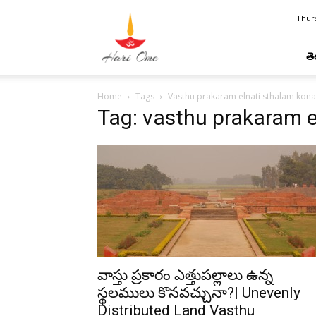
Hari
Thurs
Ome
తె
Home
Tags
Vasthu prakaram elnati sthalam kona
Tag: vasthu prakaram e
వాస్తు ప్రకారం ఎత్తుపల్లాలు ఉన్న
స్థలములు కొనవచ్చునా?| Unevenly
Distributed Land Vasthu