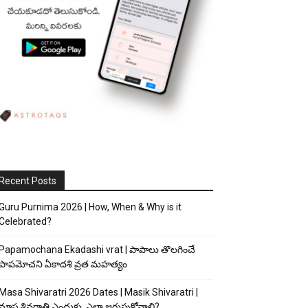
Recent Posts
Guru Purnima 2026 | How, When & Why is it
Celebrated?
Papamochana Ekadashi vrat | పాపాలు తొలగించే
పాపమోచని ఏకాదశి వ్రత మహత్యం
Masa Shivaratri 2026 Dates | Masik Shivaratri |
మాస శివరాత్రి ఎందుకు, ఎలా జరుపుకోవాలి?