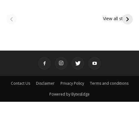
ఆషాఢ అమావాస్య:
ఆషాఢ పౌర్ణమి 2026:
పితృదేవతల ఆశీర్వాదం
ఇంద్రకీలాద్రి గిరి ప్రదక్షిణ
View all stories
పొందే పవిత్ర రోజు
Contact Us
Disclaimer
Privacy Policy
Terms and conditions
Powered by BytesEdge