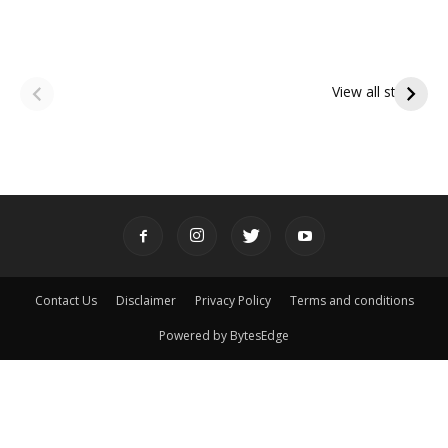
ఆషాఢ అమావాస్య:
ఆషాఢ పౌర్ణమి 2026:
పితృదేవతల ఆశీర్వాదం
ఇంద్రకీలాద్రి గిరి ప్రదక్షిణ
View all stories
పొందే పవిత్ర రోజు
Contact Us
Disclaimer
Privacy Policy
Terms and conditions
Powered by BytesEdge