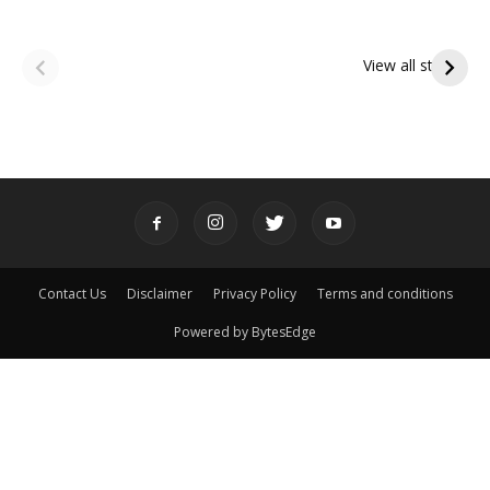
ఆషాఢ అమావాస్య:
ఆషాఢ పౌర్ణమి 2026:
పితృదేవతల ఆశీర్వాదం
ఇంద్రకీలాద్రి గిరి ప్రదక్షిణ
View all stories
పొందే పవిత్ర రోజు
Contact Us
Disclaimer
Privacy Policy
Terms and conditions
Powered by BytesEdge