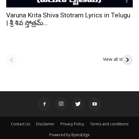
Varuna Krita Shiva Stotram Lyrics in Telugu
| శ్రీ శివ స్తోత్రమ్...
ఆషాఢ అమావాస్య:
ఆషాఢ పౌర్ణమి 2026:
పితృదేవతల ఆశీర్వాదం
ఇంద్రకీలాద్రి గిరి ప్రదక్షిణ
View all stories
పొందే పవిత్ర రోజు
Contact Us
Disclaimer
Privacy Policy
Terms and conditions
Powered by BytesEdge