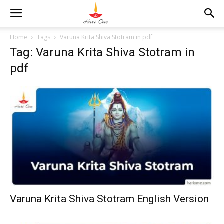
Home
Tags
Varuna Krita Shiva Stotram in pdf
Tag: Varuna Krita Shiva Stotram in
pdf
Varuna Krita Shiva Stotram English Version