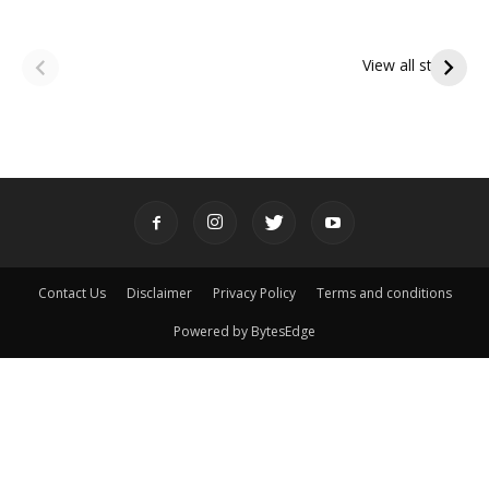
ఆషాఢ అమావాస్య:
ఆషాఢ పౌర్ణమి 2026:
పితృదేవతల ఆశీర్వాదం
ఇంద్రకీలాద్రి గిరి ప్రదక్షిణ
View all stories
పొందే పవిత్ర రోజు
Contact Us
Disclaimer
Privacy Policy
Terms and conditions
Powered by BytesEdge