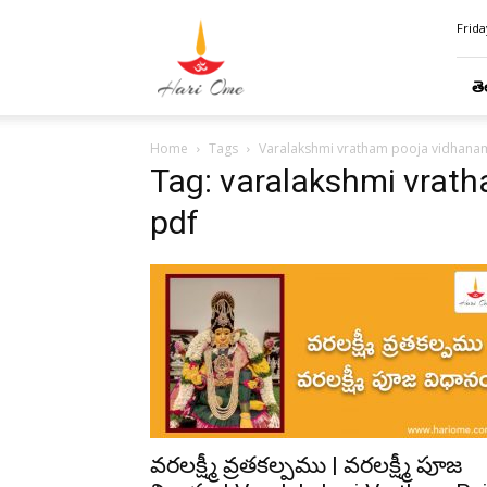
Hari
Frida
Ome
తె
Home
Tags
Varalakshmi vratham pooja vidhanam
Tag: varalakshmi vrath
pdf
వరలక్ష్మీ వ్రతకల్పము | వరలక్ష్మీ పూజ