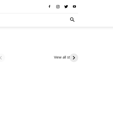
ఆషాఢ పౌర్ణమి 2026:
Tholi Ekadashi
రాక్షసుడ
ఇంద్రకీలాద్రి గిరి ప్రదక్షిణ
Shubhakanshalu
ద్వారప
View all stories
మారిన శ
Tholi
రాక్షసుడి
Ekadashi
కోసం
Shubhakanshalu
ద్వారపాలకు
మారిన
శ్రీమహావిష్ణు