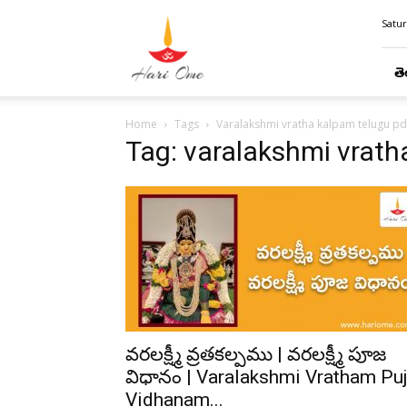
Hari
Satur
Ome
తె
Home
Tags
Varalakshmi vratha kalpam telugu pd
Tag: varalakshmi vrath
వరలక్ష్మీ వ్రతకల్పము | వరలక్ష్మీ పూజ
విధానం | Varalakshmi Vratham Pu
Vidhanam...