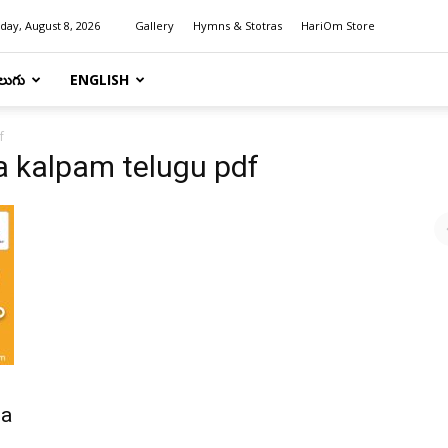
day, August 8, 2026
Gallery
Hymns & Stotras
HariOm Store
లుగు
ENGLISH
f
a kalpam telugu pdf
ja