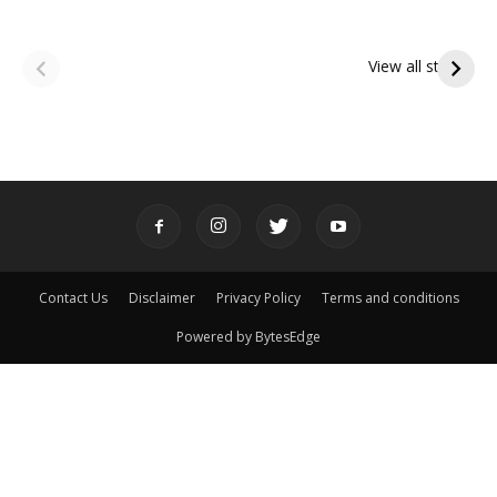
ఆషాఢ అమావాస్య:
ఆషాఢ పౌర్ణమి 2026:
పితృదేవతల ఆశీర్వాదం
ఇంద్రకీలాద్రి గిరి ప్రదక్షిణ
View all stories
పొందే పవిత్ర రోజు
Contact Us
Disclaimer
Privacy Policy
Terms and conditions
Powered by BytesEdge