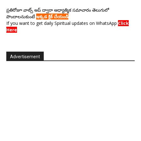
ప్రతిరోజూ వాట్స్ ఆప్ ద్వారా ఆధ్యాత్మిక సమాచారం తెలుగులో
పొందాలనుకుంటే
ఇక్కడ క్లిక్ చేయండి
If you want to get daily Spiritual updates on WhatsApp
Click
Here
Advertisement