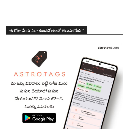
ఈ రోజు మీకు ఎలా ఉండబోతుందో తెలుసుకోండి ?