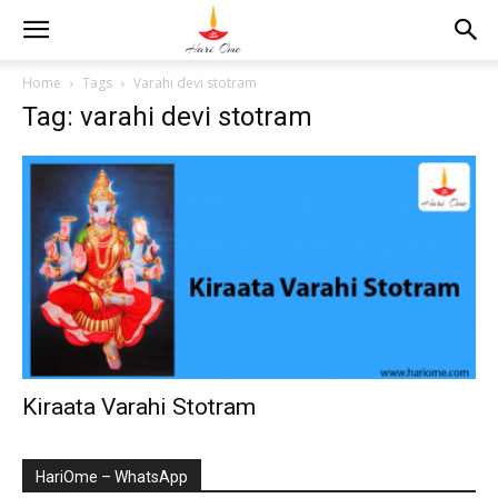
Home
Tags
Varahi devi stotram
Tag: varahi devi stotram
Kiraata Varahi Stotram
HariOme – WhatsApp