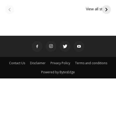
ఆషాఢ అమావాస్య:
ఆషాఢ పౌర్ణమి 2026:
పితృదేవతల ఆశీర్వాదం
ఇంద్రకీలాద్రి గిరి ప్రదక్షిణ
View all stories
పొందే పవిత్ర రోజు
Contact Us
Disclaimer
Privacy Policy
Terms and conditions
Powered by BytesEdge