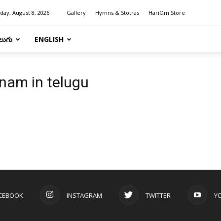
day, August 8, 2026
Gallery
Hymns & Stotras
HariOm Store
లుగు
ENGLISH
nam in telugu
CEBOOK
INSTAGRAM
TWITTER
Y