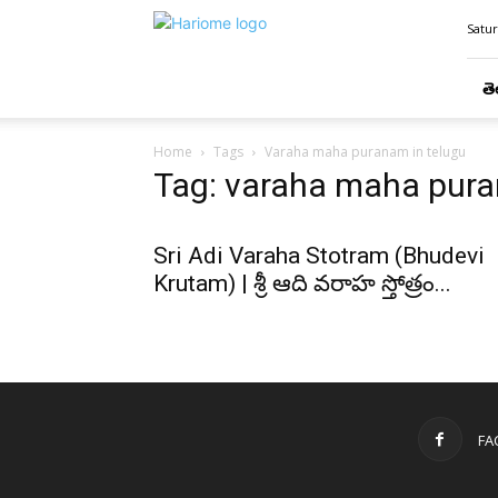
Hari
Satur
Ome
తె
Home
Tags
Varaha maha puranam in telugu
Tag: varaha maha pura
Sri Adi Varaha Stotram (Bhudevi
Krutam) | శ్రీ ఆది వరాహ స్తోత్రం...
FA