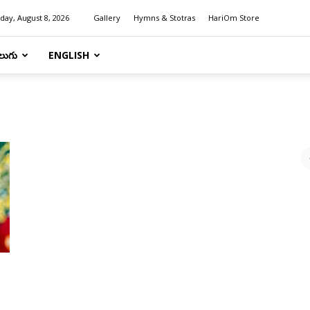
day, August 8, 2026
Gallery
Hymns & Stotras
HariOm Store
లుగు
ENGLISH