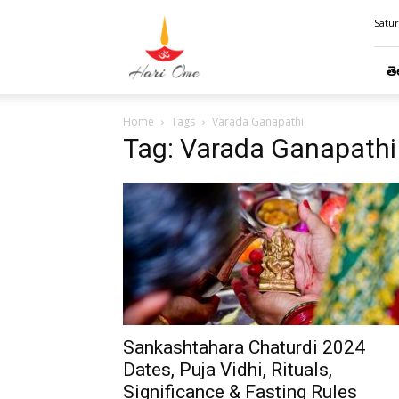
Hari
Satur
Ome
తె
Home
Tags
Varada Ganapathi
Tag: Varada Ganapathi
Sankashtahara Chaturdi 2024
Dates, Puja Vidhi, Rituals,
Significance & Fasting Rules