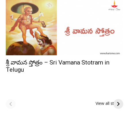
శ్రీ వామన స్తోత్రం – Sri Vamana Stotram in
Telugu
ఆషాఢ పౌర్ణమి 2026:
Tholi Ekadashi
ఇంద్రకీలాద్రి గిరి ప్రదక్షిణ
Shubhakanshalu
View all stories
Tholi
రా
Ekadashi
క
Shubhakanshalu
ద
మ