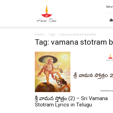
Hari
Satur
Ome
తె
Home
Tags
Vamana stotram benefits
Tag: vamana stotram b
శ్రీ వామన స్తోత్రం (2) – Sri Vamana
Stotram Lyrics in Telugu