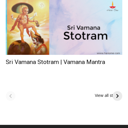
Sri Vamana Stotram | Vamana Mantra
ఆషాఢ అమావాస్య:
ఆషాఢ పౌర్ణమి 2026:
పితృదేవతల ఆశీర్వాదం
ఇంద్రకీలాద్రి గిరి ప్రదక్షిణ
View all stories
పొందే పవిత్ర రోజు