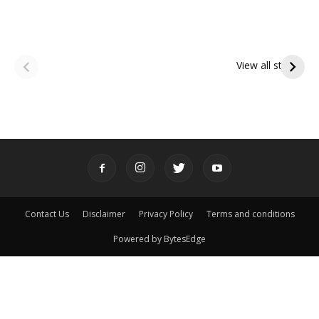
ఆషాఢ అమావాస్య:
ఆషాఢ పౌర్ణమి 2026:
పితృదేవతల ఆశీర్వాదం
ఇంద్రకీలాద్రి గిరి ప్రదక్షిణ
View all stories
పొందే పవిత్ర రోజు
Contact Us
Disclaimer
Privacy Policy
Terms and conditions
Powered by BytesEdge