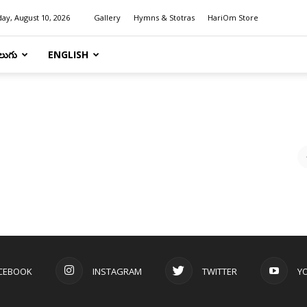
ay, August 10, 2026
Gallery
Hymns & Stotras
HariOm Store
లుగు
ENGLISH
CEBOOK
INSTAGRAM
TWITTER
Y