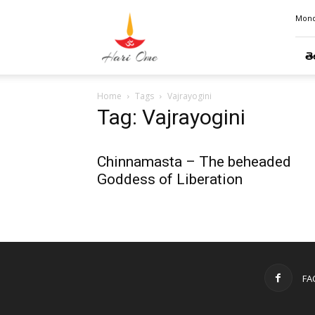
Hari
Mond
Ome
తె
Home
Tags
Vajrayogini
Tag: Vajrayogini
Chinnamasta – The beheaded
Goddess of Liberation
FA