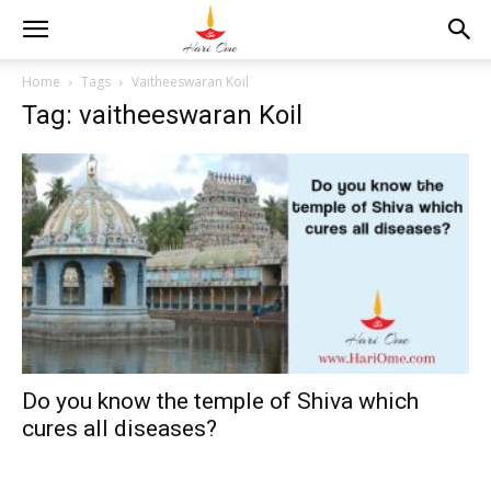
Home
Tags
Vaitheeswaran Koil
Tag: vaitheeswaran Koil
Do you know the temple of Shiva which
cures all diseases?