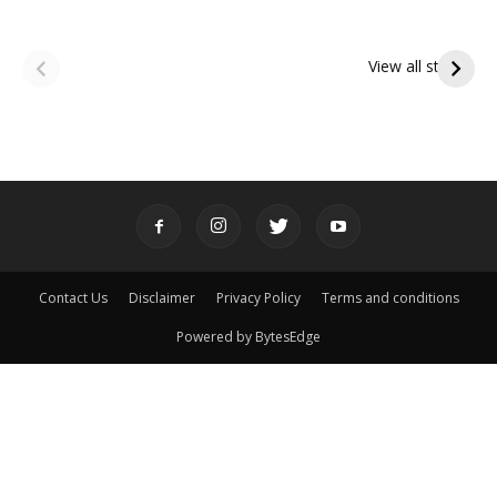
ఆషాఢ అమావాస్య:
ఆషాఢ పౌర్ణమి 2026:
పితృదేవతల ఆశీర్వాదం
ఇంద్రకీలాద్రి గిరి ప్రదక్షిణ
View all stories
పొందే పవిత్ర రోజు
Contact Us
Disclaimer
Privacy Policy
Terms and conditions
Powered by BytesEdge