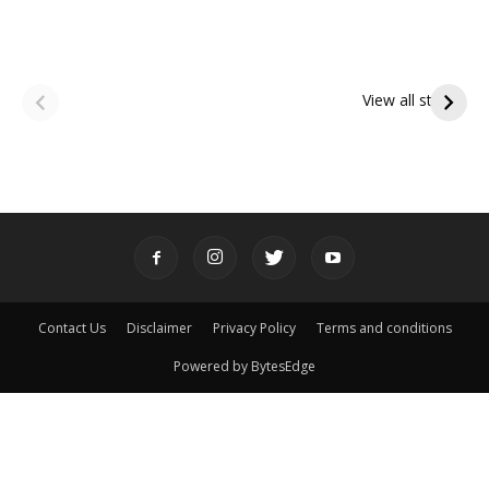
ఆషాఢ అమావాస్య:
ఆషాఢ పౌర్ణమి 2026:
పితృదేవతల ఆశీర్వాదం
ఇంద్రకీలాద్రి గిరి ప్రదక్షిణ
View all stories
పొందే పవిత్ర రోజు
Contact Us
Disclaimer
Privacy Policy
Terms and conditions
Powered by BytesEdge