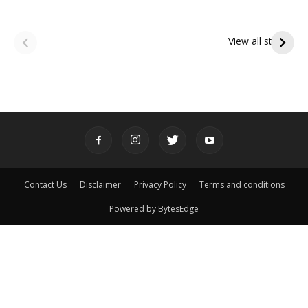
ఆషాఢ అమావాస్య:
ఆషాఢ పౌర్ణమి 2026:
పితృదేవతల ఆశీర్వాదం
ఇంద్రకీలాద్రి గిరి ప్రదక్షిణ
View all stories
పొందే పవిత్ర రోజు
Contact Us
Disclaimer
Privacy Policy
Terms and conditions
Powered by BytesEdge