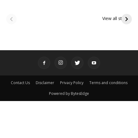
ఆషాఢ అమావాస్య:
ఆషాఢ పౌర్ణమి 2026:
పితృదేవతల ఆశీర్వాదం
ఇంద్రకీలాద్రి గిరి ప్రదక్షిణ
View all stories
పొందే పవిత్ర రోజు
Contact Us
Disclaimer
Privacy Policy
Terms and conditions
Powered by BytesEdge