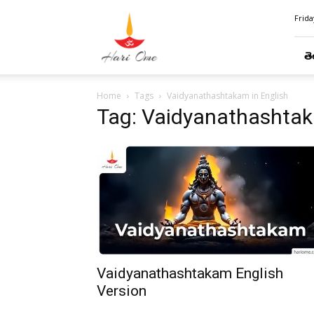
Hari
Frida
Ome
తె
Home
Tags
Vaidyanathashtakam in English
Tag: Vaidyanathashtak
Vaidyanathashtakam English
Version