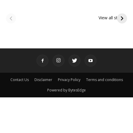
ఆషాఢ అమావాస్య:
ఆషాఢ పౌర్ణమి 2026:
పితృదేవతల ఆశీర్వాదం
ఇంద్రకీలాద్రి గిరి ప్రదక్షిణ
View all stories
పొందే పవిత్ర రోజు
Contact Us
Disclaimer
Privacy Policy
Terms and conditions
Powered by BytesEdge