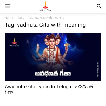
Home
Tags
Vadhuta Gita with meaning
Tag: vadhuta Gita with meaning
Avadhuta Gita Lyrics In Telugu | అవధూత
గీతా