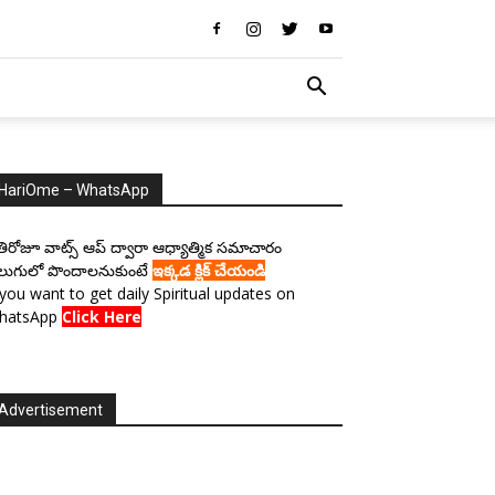
HariOme – WhatsApp
రతిరోజూ వాట్స్ ఆప్ ద్వారా ఆధ్యాత్మిక సమాచారం
లుగులో పొందాలనుకుంటే
ఇక్కడ క్లిక్ చేయండి
 you want to get daily Spiritual updates on
hatsApp
Click Here
Advertisement