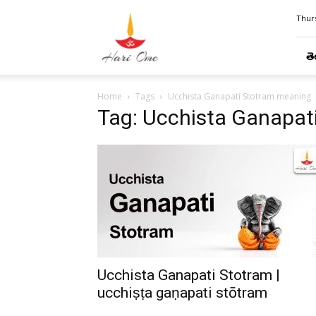
Hari
Thurs
Ome
తె
Home
Tags
Ucchista Ganapati Stotram meaning
Tag: Ucchista Ganapat
Ucchista Ganapati Stotram |
ucchiṣṭa gaṇapati stōtram