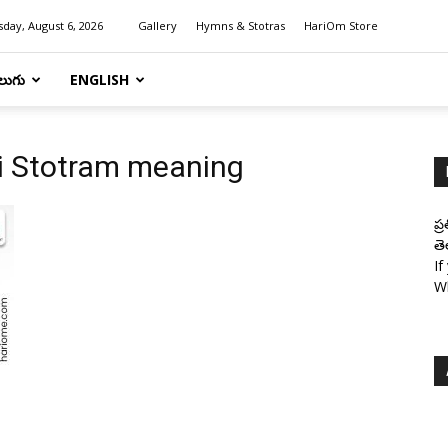
day, August 6, 2026
Gallery
Hymns & Stotras
HariOm Store
లుగు
ENGLISH
i Stotram meaning
ప్
తె
If
W