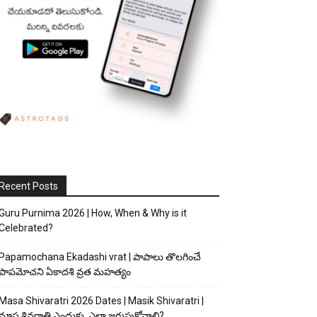
Recent Posts
Guru Purnima 2026 | How, When & Why is it
Celebrated?
Papamochana Ekadashi vrat | పాపాలు తొలగించే
పాపమోచని ఏకాదశి వ్రత మహత్యం
Masa Shivaratri 2026 Dates | Masik Shivaratri |
మాస శివరాత్రి ఎందుకు, ఎలా జరుపుకోవాలి?