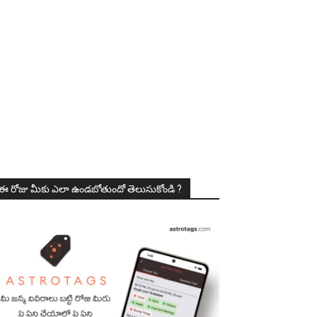
ఈ రోజు మీకు ఎలా ఉండబోతుందో తెలుసుకోండి ?