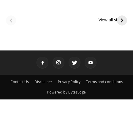
ఆషాఢ అమావాస్య:
ఆషాఢ పౌర్ణమి 2026:
పితృదేవతల ఆశీర్వాదం
ఇంద్రకీలాద్రి గిరి ప్రదక్షిణ
View all stories
పొందే పవిత్ర రోజు
Contact Us
Disclaimer
Privacy Policy
Terms and conditions
Powered by BytesEdge