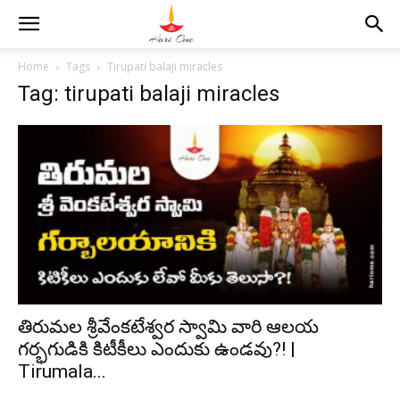
Home
Tags
Tirupati balaji miracles
Tag: tirupati balaji miracles
తిరుమల శ్రీవేంకటేశ్వర స్వామి వారి ఆలయ
గర్భగుడికి కిటీకీలు ఎందుకు ఉండవు?! |
Tirumala...