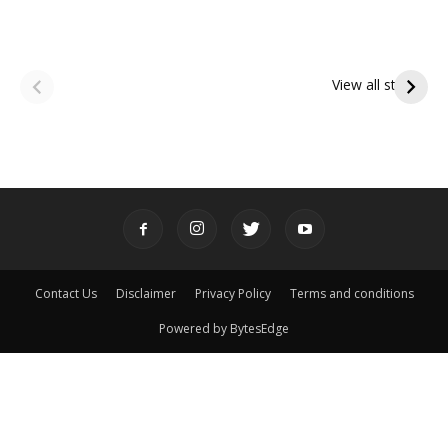
ఆషాఢ అమావాస్య:
ఆషాఢ పౌర్ణమి 2026:
పితృదేవతల ఆశీర్వాదం
ఇంద్రకీలాద్రి గిరి ప్రదక్షిణ
View all stories
పొందే పవిత్ర రోజు
Contact Us
Disclaimer
Privacy Policy
Terms and conditions
Powered by BytesEdge