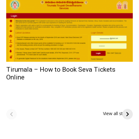
Tirumala – How to Book Seva Tickets
Online
ఆషాఢ పౌర్ణమి 2026:
Tholi Ekadashi
ఇంద్రకీలాద్రి గిరి ప్రదక్షిణ
Shubhakanshalu
View all stories
Tholi
రా
Ekadashi
క
Shubhakanshalu
ద