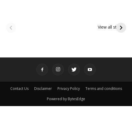
ఆషాఢ అమావాస్య:
ఆషాఢ పౌర్ణమి 2026:
పితృదేవతల ఆశీర్వాదం
ఇంద్రకీలాద్రి గిరి ప్రదక్షిణ
View all stories
పొందే పవిత్ర రోజు
Contact Us
Disclaimer
Privacy Policy
Terms and conditions
Powered by BytesEdge